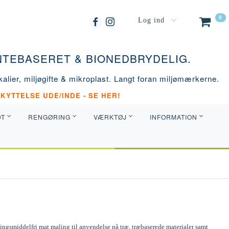
0
Log ind
ANTEBASERET & BIONEDBRYDELIG.
alier, miljøgifte & mikroplast. Langt foran miljømærkerne.
KYTTELSE UDE/INDE - SE HER!
DT
RENGØRING
VÆRKTØJ
INFORMATION
ngsmiddelfri mat maling til anvendelse på træ, træbaserede materialer samt