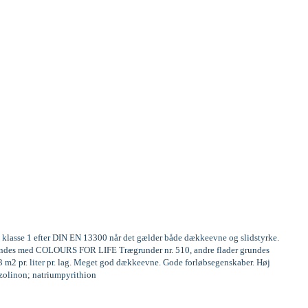
te klasse 1 efter DIN EN 13300 når det gælder både dækkeevne og slidstyrke.
 grundes med COLOURS FOR LIFE Trægrunder nr. 510, andre flader grundes
13 m2 pr. liter pr. lag. Meget god dækkeevne. Gode forløbsegenskaber. Høj
iazolinon; natriumpyrithion