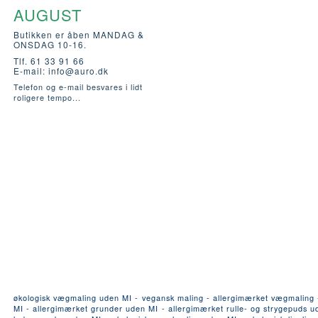
AUGUST
Butikken er åben MANDAG &
ONSDAG 10-16.
Tlf. 61 33 91 66
E-mail:
info@auro.dk
Telefon og e-mail besvares i lidt
roligere tempo...
økologisk vægmaling uden MI - vegansk maling - allergimærket vægmaling - a
MI - allergimærket grunder uden MI - allergimærket rulle- og strygepuds ude