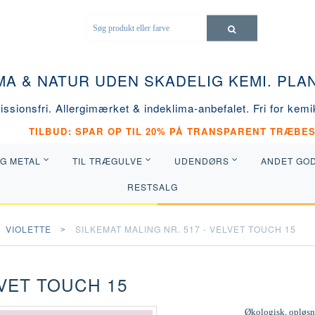
MA & NATUR UDEN SKADELIG KEMI. PL
ssionsfri. Allergimærket & indeklima-anbefalet. Fri for kemik
TILBUD: SPAR OP TIL 20% PÅ TRANSPARENT TRÆBES
OG METAL
TIL TRÆGULVE
UDENDØRS
ANDET GO
RESTSALG
VIOLETTE
SILKEMAT MALING NR. 517 - VELVET TOUCH 15
LVET TOUCH 15
Økologisk, opløsni