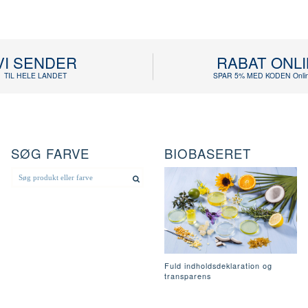
VI SENDER
RABAT ONL
TIL HELE LANDET
SPAR 5% MED KODEN Onlin
SØG FARVE
BIOBASERET
Fuld indholdsdeklaration og
transparens