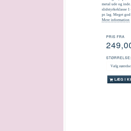
metal ude og inde.
slidstyrkeklasse 1 
pr. lag. Meget go
Mere information
PRIS FRA
249,0
STØRRELSE
LÆG I 