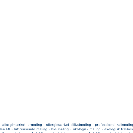
llergimærket lermaling - allergimærket silikatmaling - professionel kalkmalin
n MI - luftrensende maling - bio-maling - økologisk maling - økologisk træbesk