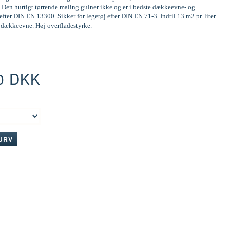
 Den hurtigt tørrende maling gulner ikke og er i bedste dækkeevne- og
efter DIN EN 13300. Sikker for legetøj efter DIN EN 71-3. Indtil 13 m2 pr. liter
d dækkeevne. Høj overfladestyrke.
0 DKK
:
KURV