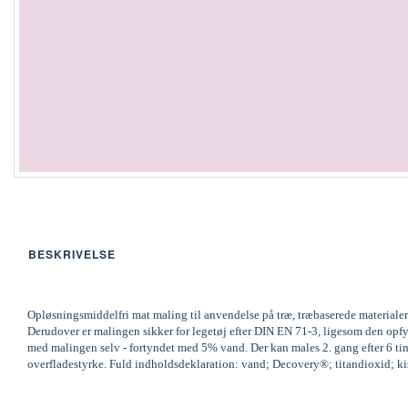
BESKRIVELSE
Opløsningsmiddelfri mat maling til anvendelse på træ, træbaserede materialer
Derudover er malingen sikker for legetøj efter DIN EN 71-3, ligesom den op
med malingen selv - fortyndet med 5% vand. Der kan males 2. gang efter 6 time
overfladestyrke. Fuld indholdsdeklaration: vand; Decovery®; titandioxid; kisel