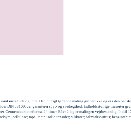
 samt metal ude og inde. Den hurtigt tørrende maling gulner ikke og er i den beds
fylder DIN 53160, der garanterer spyt- og svedægthed. Indholdsstofrige træsorter
r. Gennemhærdet efter ca. 24 timer. Efter 2 lag er malingen vejrbestandig. Indtil 
syre; cellulose; raps-, ricinusolie-tensider; silikater; salmiakspiritus; benzisoth