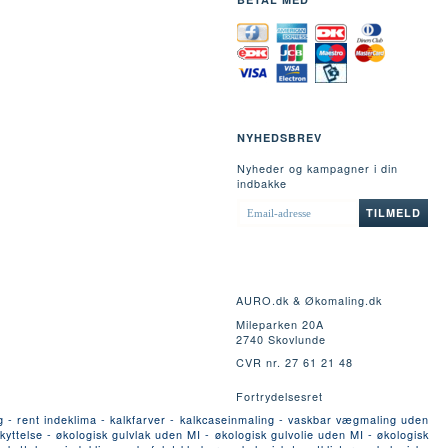
NYHEDSBREV
Nyheder og kampagner i din
indbakke
EMAIL-
TILMELD
ADRESSE
AURO.dk & Økomaling.dk
Mileparken 20A
2740 Skovlunde
CVR nr. 27 61 21 48
Fortrydelsesret
g - rent indeklima - kalkfarver - kalkcaseinmaling - vaskbar vægmaling uden
yttelse - økologisk gulvlak uden MI - økologisk gulvolie uden MI - økologisk